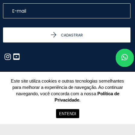
CADASTRAR
Este site utiliza cookies e outras tecnologias semelhantes
para melhorar a experiência de navegação. Ao continuar
© 2026 - Rubens Santoro - Todos os Direitos Reservados.
navegando, você concorda com a nossa
Política de
Privacidade
.
ENTENDI