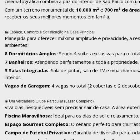
cinematográfica combina a paz do interior de São Paulo com um
Com um terreno monumental de
10.000 m²
e
700 m² de área
receber os seus melhores momentos em família.
🏡 Espaço, Conforto e Sofisticação na Casa Principal
Planejada para oferecer máxima amplitude e privacidade, a resi
ambientes:
8 Dormitórios Amplos:
Sendo 4 suítes exclusivas para o tota
7 Banheiros:
Atendendo perfeitamente a toda a propriedade.
3 Salas Integradas:
Sala de jantar, sala de TV e uma charmo
interior.
Vagas de Garagem:
4 vagas no total (2 cobertas e 2 descobe
☀️ Um Verdadeiro Clube Particular (Lazer Completo)
Viva dias inesquecíveis sem precisar sair de casa. A área exte
Piscina Maravilhosa:
Ideal para os dias de sol e relaxamento.
Espaço Gourmet Completo:
O cenário perfeito para churras
Campo de Futebol Privativo:
Garantia de diversão para toda