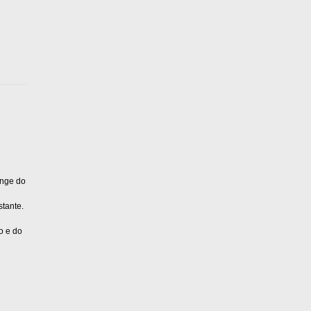
onge do
stante.
o e do