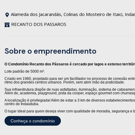
Alameda dos Jacarandás, Colinas do Mosteiro de Itaici, Inda
RECANTO DOS PASSAROS
Sobre o empreendimento
O Condomínio Recanto dos Pássaros é cercado por lagos e extenso territór
Lote padrão de 5000 m².
Criado em 1980, projetado para ser um facilitador no processo de conexão en
ritmo dos grandes centros urbanos. Porém, sem abrir mão da praticidade.
Sua infraestrutura dispõe de ruas asfaltadas, iluminação, sistema de cabeament
Além de, academia, playground, pista da cooper, espaço gourmet com churrasq
A localização é privilegiada! Além de estar a 3 km de diversos estabelecimen
centro de Indaiatuba.
O lugar ideal para quem deseja viver com qualidade de moradia, segurança e 
Conheça o condomínio