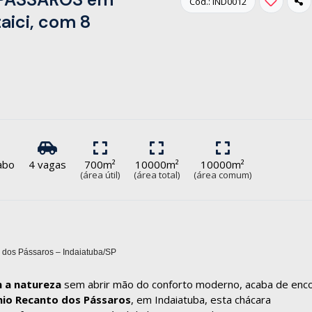
Cód.: IND0012
taici, com 8
vabo
4 vagas
700m²
10000m²
10000m²
(área útil)
(área total)
(área comum)
 dos Pássaros – Indaiatuba/SP
m a natureza
sem abrir mão do conforto moderno, acaba de enco
io Recanto dos Pássaros
, em Indaiatuba, esta chácara