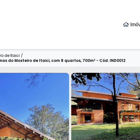
Imó
o de Itaici
/
 do Mosteiro de Itaici, com 8 quartos, 700m² - Cód. IND0012