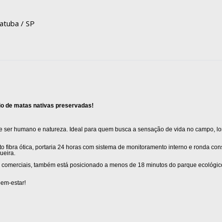
iatuba / SP
io de matas nativas preservadas!
tre ser humano e natureza. Ideal para quem busca a sensação de vida no campo, l
o fibra ótica, portaria 24 horas com sistema de monitoramento interno e ronda con
ueira.
tos comerciais, também está posicionado a menos de 18 minutos do parque ecológic
bem-estar!