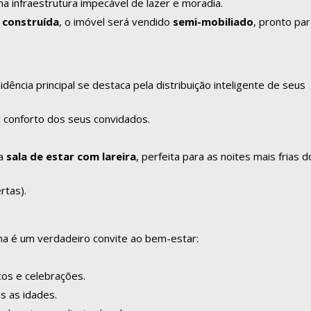
a infraestrutura impecável de lazer e moradia.
 construída
, o imóvel será vendido
semi-mobiliado
, pronto pa
dência principal se destaca pela distribuição inteligente de seus
l conforto dos seus convidados.
sa
sala de estar com lareira
, perfeita para as noites mais frias d
rtas).
rna é um verdadeiro convite ao bem-estar:
cos e celebrações.
s as idades.