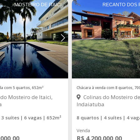
MOSTEIRO DE ITAICI
RECANTO DOS 
da com 5 quartos, 652m²
Chácara à venda com 8 quartos, 7
do Mosteiro de Itaici,
Colinas do Mosteiro de 
a
Indaiatuba
 3 suítes
| 6 vagas
| 652m²
8 quartos
| 4 suítes
| 4 vag
Venda
.000,00
R$ 4.200.000,00