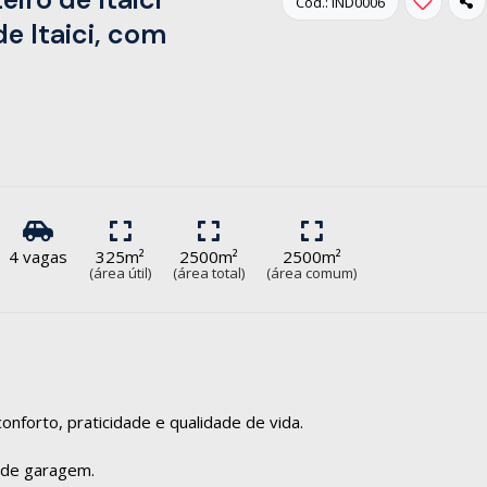
Cód.: IND0006
e Itaici, com
4 vagas
325m²
2500m²
2500m²
(área útil)
(área total)
(área comum)
nforto, praticidade e qualidade de vida.
s de garagem.