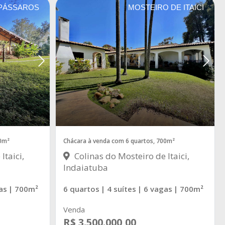
PÁSSAROS
MOSTEIRO DE ITAICI
00m²
Chácara à venda com 6 quartos, 700m²
Itaici,
Colinas do Mosteiro de Itaici,
Indaiatuba
as
| 700m²
6 quartos
| 4 suítes
| 6 vagas
| 700m²
Venda
R$ 3.500.000,00