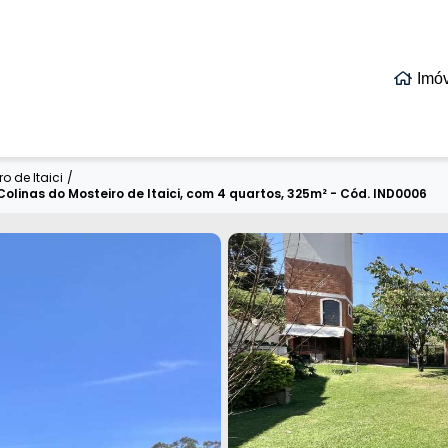
Imó
o de Itaici
/
Colinas do Mosteiro de Itaici, com 4 quartos, 325m² - Cód. IND0006