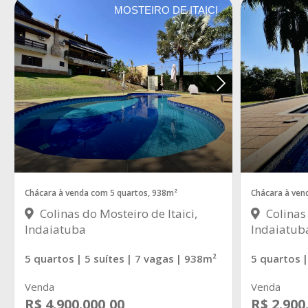
MOSTEIRO DE ITAICI
Chácara à venda com 5 quartos, 938m²
Chácara à ven
Colinas do Mosteiro de Itaici,
Colinas 
Indaiatuba
Indaiatub
5 quartos
| 5 suítes
| 7 vagas
| 938m²
5 quartos
|
Venda
Venda
R$ 4.900.000,00
R$ 2.900