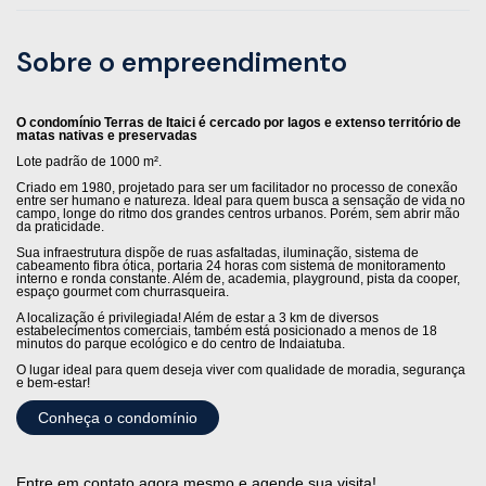
Sobre o empreendimento
O condomínio Terras de Itaici é cercado por lagos e extenso território de
matas nativas e preservadas
Lote padrão de 1000 m².
Criado em 1980, projetado para ser um facilitador no processo de conexão
entre ser humano e natureza. Ideal para quem busca a sensação de vida no
campo, longe do ritmo dos grandes centros urbanos. Porém, sem abrir mão
da praticidade.
Sua infraestrutura dispõe de ruas asfaltadas, iluminação, sistema de
cabeamento fibra ótica, portaria 24 horas com sistema de monitoramento
interno e ronda constante. Além de, academia, playground, pista da cooper,
espaço gourmet com churrasqueira.
A localização é privilegiada! Além de estar a 3 km de diversos
estabelecimentos comerciais, também está posicionado a menos de 18
minutos do parque ecológico e do centro de Indaiatuba.
O lugar ideal para quem deseja viver com qualidade de moradia, segurança
e bem-estar!
Conheça o condomínio
Entre em contato agora mesmo e agende sua visita!