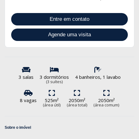
Entre em contato
Agende uma visita
3 salas
3 dormitórios
4 banheiros, 1 lavabo
(3 suítes)
8 vagas
525m²
2050m²
2050m²
(área útil)
(área total)
(área comum)
Sobre o imóvel