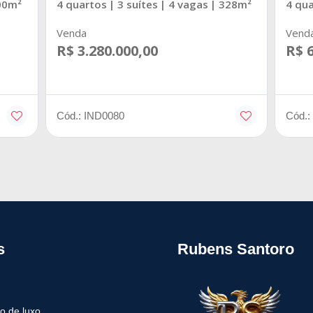
00m²
4 quartos
| 3 suítes
| 4 vagas
| 328m²
4 qu
Venda
Vend
R$ 3.280.000,00
R$ 6
Cód.: IND0080
Cód.:
s
Rubens Santoro
o de luxo