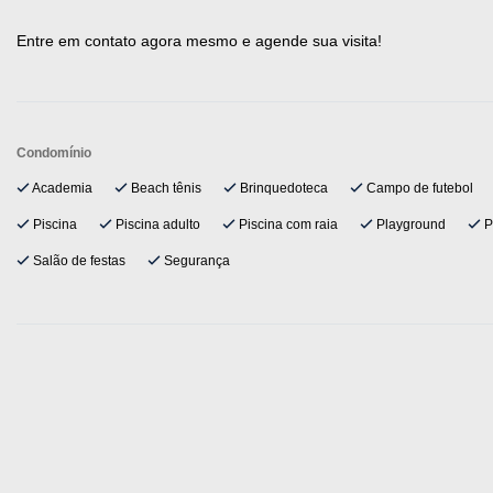
Entre em contato agora mesmo e agende sua visita!
Condomínio
Academia
Beach tênis
Brinquedoteca
Campo de futebol
Piscina
Piscina adulto
Piscina com raia
Playground
P
Salão de festas
Segurança