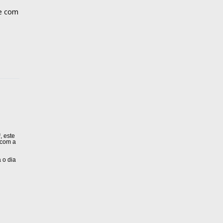
se com
²
, este
 com a
 o dia