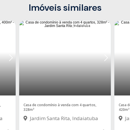
Imóveis similares
heiros
HELVETIA PARK
,
Casa de condomínio à venda com 4 quartos,
Casa d
328m²
420m²
ba
Jardim Santa Rita, Indaiatuba
Ja