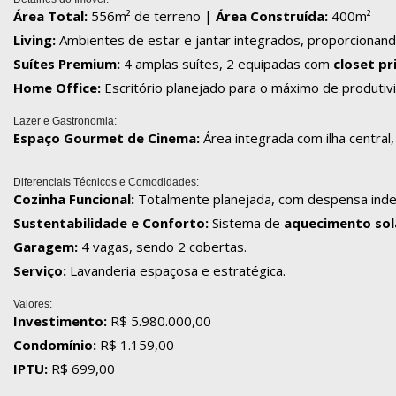
Área Total:
556m² de terreno |
Área Construída:
400m²
Living:
Ambientes de estar e jantar integrados, proporcionando 
Suítes Premium:
4 amplas suítes, 2 equipadas com
closet pr
Home Office:
Escritório planejado para o máximo de produtivi
Lazer e Gastronomia:
Espaço Gourmet de Cinema:
Área integrada com ilha central
Diferenciais Técnicos e Comodidades:
Cozinha Funcional:
Totalmente planejada, com despensa ind
Sustentabilidade e Conforto:
Sistema de
aquecimento sol
Garagem:
4 vagas, sendo 2 cobertas.
Serviço:
Lavanderia espaçosa e estratégica.
Valores:
Investimento:
R$ 5.980.000,00
Condomínio:
R$ 1.159,00
IPTU:
R$ 699,00