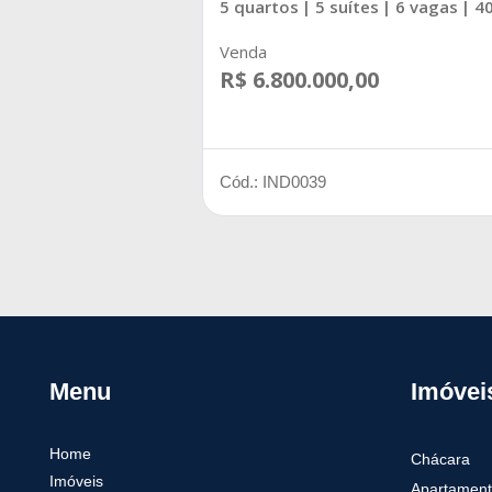
5 quartos
| 5 suítes
| 6 vagas
| 4
Venda
R$ 6.800.000,00
Cód.: IND0039
Menu
Imóvei
Home
Chácara
Imóveis
Apartament