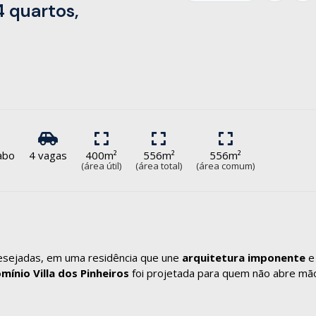
4 quartos,
vabo
4 vagas
400m²
556m²
556m²
(área útil)
(área total)
(área comum)
desejadas, em uma residência que une
arquitetura imponente
e
ínio Villa dos Pinheiros
foi projetada para quem não abre mã