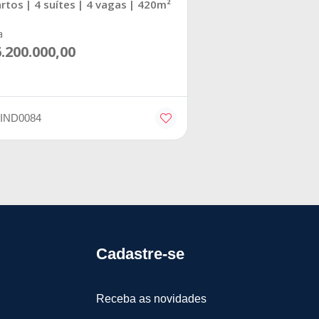
artos
| 4 suítes
| 4 vagas
| 420m²
a
.200.000,00
 IND0084
Cadastre-se
Receba as novidades