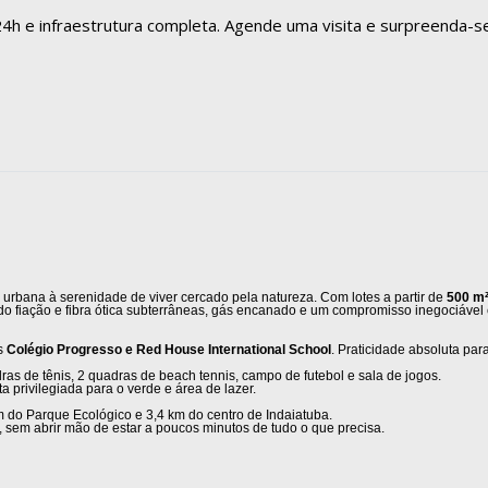
4h e infraestrutura completa. Agende uma visita e surpreenda-
urbana à serenidade de viver cercado pela natureza. Com lotes a partir de
500 m
indo fiação e fibra ótica subterrâneas, gás encanado e um compromisso inegociável
es
Colégio Progresso e Red House International School
. Praticidade absoluta para
as de tênis, 2 quadras de beach tennis, campo de futebol e sala de jogos.
 privilegiada para o verde e área de lazer.
km do Parque Ecológico e 3,4 km do centro de Indaiatuba.
sem abrir mão de estar a poucos minutos de tudo o que precisa.