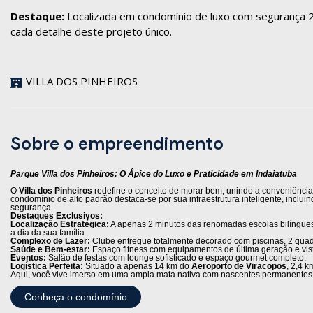
Destaque:
Localizada em condomínio de luxo com segurança 2
cada detalhe deste projeto único.
VILLA DOS PINHEIROS
Sobre o empreendimento
Parque Villa dos Pinheiros: O Ápice do Luxo e Praticidade em Indaiatuba
O
Villa dos Pinheiros
redefine o conceito de morar bem, unindo a conveniência 
condomínio de alto padrão destaca-se por sua infraestrutura inteligente, inclu
segurança.
Destaques Exclusivos:
Localização Estratégica:
A apenas 2 minutos das renomadas escolas bilíngu
a dia da sua família.
Complexo de Lazer:
Clube entregue totalmente decorado com piscinas, 2 quadr
Saúde e Bem-estar:
Espaço fitness com equipamentos de última geração e vista
Eventos:
Salão de festas com lounge sofisticado e espaço gourmet completo.
Logística Perfeita:
Situado a apenas 14 km do
Aeroporto de Viracopos
, 2,4 
Aqui, você vive imerso em uma ampla mata nativa com nascentes permanentes, 
Conheça o condomínio